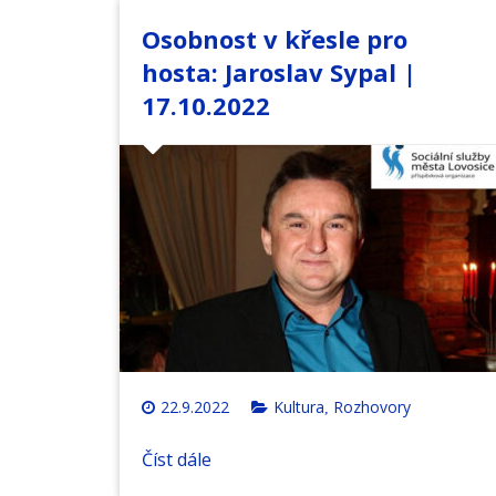
Osobnost v křesle pro
hosta: Jaroslav Sypal |
17.10.2022
22.9.2022
Kultura
Rozhovory
,
Číst dále