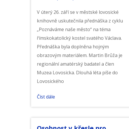
V úterý 26. září se v městské lovosické
knihovně uskutečnila přednáška z cyklu
„Poznáváme naše město“ na téma
římskokatolický kostel svatého Václava.
Přednáška byla doplněna hojným
obrazovým materiálem. Martin Brůža je
regionální amatérský badatel a člen
Muzea Lovosicka. Dlouhá léta píše do
Lovosického
Číst dále
Osobnost v křesle pro