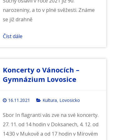
Suchý oslavil v roce 2021 již 90.
narozeniny, a to v plné svěžesti. Známe
se již drahně
Číst dále
Koncerty o Vánocích –
Gymnázium Lovosice
16.11.2021
Kultura
Lovosicko
,
Sbor In flagranti vás zve na své koncerty.
27. 11. od 14 hodin v Doksanech, 4. 12. od
14:30 v Mukově a od 17 hodin v Mírovém