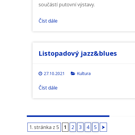
součástí putovní výstavy.
Číst dále
Listopadový jazz&blues
27.10.2021
Kultura
Číst dále
Procházení
1. stránka z 5
1
2
3
4
5
⮞