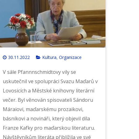
30.11.2022
Kultura
Organizace
,
V sále Pfannnschmidtovy vily se
uskutečnil ve spolupráci Svazu Maďarů v
Lovosicích a Městské knihovny literární
večer. Byl věnován spisovateli Sándoru
Máraiovi, maďarskému prozaikovi,
básníkovi a novináři, který objevil díla
Franze Kafky pro maďarskou literaturu.
Návštěvníkům literáta přiblížila ve své