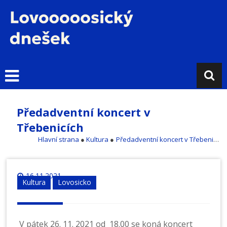
Přejít
k
obsahu
L
o
v
o
s
i
Předadventní koncert v
c
Třebenicích
k
ý
Hlavní strana
●
Kultura
●
Předadventní koncert v Třebenicích
d
n
e
16.11.2021
Kultura
Lovosicko
š
e
k
V pátek 26. 11. 2021 od 18.00 se koná koncert