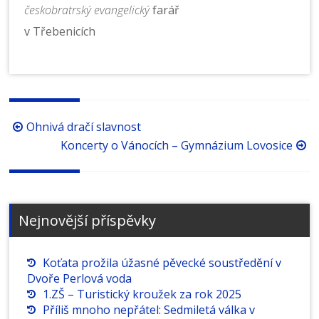
českobratrský evangelický
farář
v Třebenicích
Procházení
Ohnivá dračí slavnost
příspěvků
Koncerty o Vánocích – Gymnázium Lovosice
Nejnovější příspěvky
Koťata prožila úžasné pěvecké soustředění v
Dvoře Perlová voda
1.ZŠ – Turistický kroužek za rok 2025
Příliš mnoho nepřátel: Sedmiletá válka v