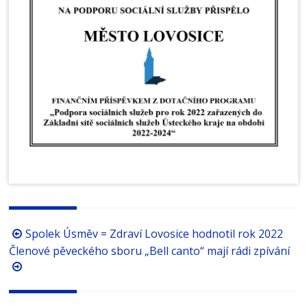
Procházení
Spolek Úsměv = Zdraví Lovosice hodnotil rok 2022
příspěvků
Členové pěveckého sboru „Bell canto“ mají rádi zpívání