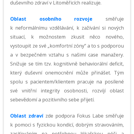
duševního zdraví v Litoměřicích realizuje.
Oblast osobního rozvoje
směřuje
k neformálnímu vzdělávání, k zažívání si nových
situací, k možnostem zkusit něco nového,
vystoupit ze své „komfortní zóny“ a to s podporou
a v bezpečném vztahu s našimi case manažery.
Snižuje se tím tzv. kognitivně behaviorální deficit,
který duševní onemocnění může přinášet. Tým
spolu s pacientem/klientem pracuje na posílené
své vnitřní integrity osobnosti, rozvíjí oblast
sebevědomí a pozitivního sebe přijetí.
Oblast zdraví
zde podpora Fokus Labe směřuje
k pomoci s fyzickou kondicí, dobrým stravováním,
zasíťováním na potřebnou lékařskou péči a