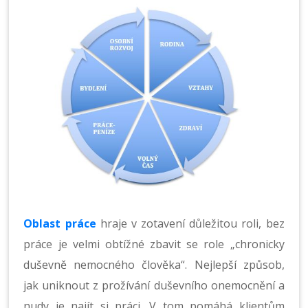
Oblast práce
hraje v zotavení důležitou roli, bez
práce je velmi obtížné zbavit se role „chronicky
duševně nemocného člověka“. Nejlepší způsob,
jak uniknout z prožívání duševního onemocnění a
nudy je najít si práci. V tom pomáhá klientům