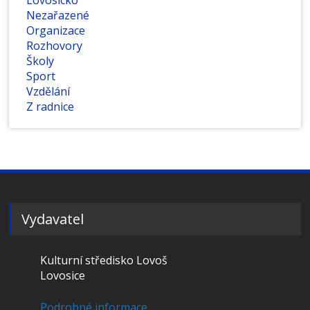
Lovosicko
Nezařazené
Organizace
Rozhovory
Školy
Sport
Vzdělání
Z radnice
Vydavatel
Kulturní středisko Lovoš
Lovosice
Podrobné informace