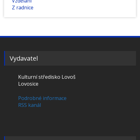
Vzdělání
Z radnice
Vydavatel
Kulturní středisko Lovoš
Lovosice
Podrobné informace
RSS kanál