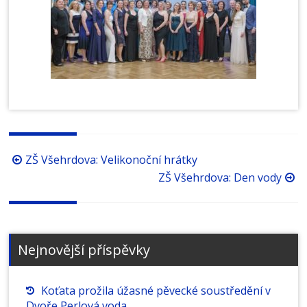
Procházení
ZŠ Všehrdova: Velikonoční hrátky
příspěvků
ZŠ Všehrdova: Den vody
Nejnovější příspěvky
Koťata prožila úžasné pěvecké soustředění v
Dvoře Perlová voda