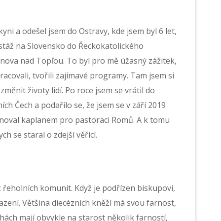
yni a odešel jsem do Ostravy, kde jsem byl 6 let,
 stáž na Slovensko do Řeckokatolického
nova nad Topľou. To byl pro mě úžasný zážitek,
pracovali, tvořili zajímavé programy. Tam jsem si
nit životy lidí. Po roce jsem se vrátil do
ích Čech a podařilo se, že jsem se v září 2019
menoval kaplanem pro pastoraci Romů. A k tomu
h se staral o zdejší věřící.
 z řeholních komunit. Když je podřízen biskupovi,
azení. Většina diecézních kněží má svou farnost,
hách mají obvykle na starost několik farností,