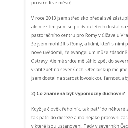
prostředí ve městě.
V roce 2013 jsem středisko předal své zástupk
ale mezitím jsem se po dvou letech dostal na
pastoračního centru pro Romy v Čičave u Vra
že jsem mohl žít s Romy, a lidmi, kteří s nimi 
nově uvědomil, že evangelium může zásadně změ
Ostravy. Ale mé srdce mě táhlo zpět do severn
vrátil zpět na sever Čech. Otec biskup mě j
jsem dostal na starost lovosickou farnost, abyc
2) Co znamená být výpomocný duchovní?
Když je člověk řeholník, tak patří do některé
tak patří do diecéze a má nějaké pracovní zař
v které jsou ustanoveni. Tady v severních Čec