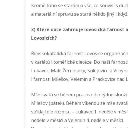
Kromě toho se starám o vše, co souvisí s duc
a materiální spruvu se stará někdo jiný i kdy
3) Které obce zahrnuje lovosická farnost 
Lovosicích?
Římskokatolická farnost Lovosice organizačně
vikariátů litoměřické diecéze. Do naší farnos
Lukavec, Malé Žernoseky, Sulejovice a Vchynic
i farnosti Milešov, Velemín a Prackovice nad
Mše svatá se během pracovního týdne slouží p
Milešov (pátek). Během víkendu se mše svatá 
střídají dle rozpisu – Lukavec 1. neděle v měsí
neděle v měsíci a Velemín 4. neděle v měsíci.