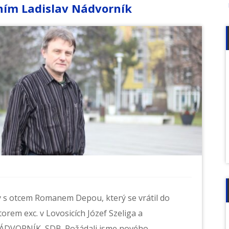
ním Ladislav Nádvorník
y s otcem Romanem Depou, který se vrátil do
orem exc. v Lovosicích Józef Szeliga a
NÁDVORNÍK, SDB. Požádali jsme nového