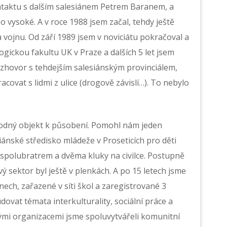
ontaktu s dalším salesiánem Petrem Baranem, a
o vysoké. A v roce 1988 jsem začal, tehdy ještě
a vojnu. Od září 1989 jsem v noviciátu pokračoval a
ogickou fakultu UK v Praze a dalších 5 let jsem
rozhovor s tehdejším salesiánským provinciálem,
covat s lidmi z ulice (drogově závislí…). To nebylo
vhodný objekt k působení. Pomohl nám jeden
siánské středisko mládeže v Proseticích pro děti
ím spolubratrem a dvěma kluky na civilce. Postupně
vý sektor byl ještě v plenkách. A po 15 letech jsme
anech, zařazené v síti škol a zaregistrované 3
dovat témata interkulturality, sociální práce a
vými organizacemi jsme spoluvytvářeli komunitní