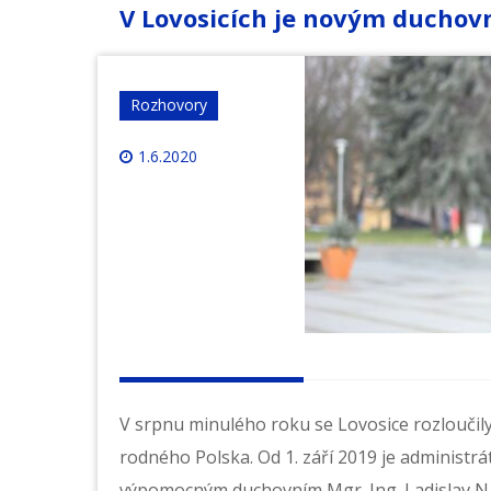
V Lovosicích je novým duchov
Rozhovory
1.6.2020
V srpnu minulého roku se Lovosice rozloučil
rodného Polska. Od 1. září 2019 je administrát
výpomocným duchovním Mgr. Ing. Ladislav 