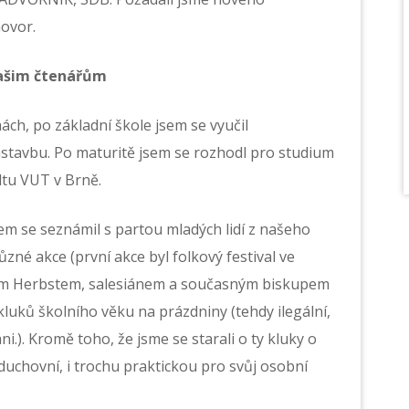
hovor.
našim čtenářům
ách, po základní škole jsem se vyučil
nástavbu. Po maturitě jsem se rozhodl pro studium
ltu VUT v Brně.
em se seznámil s partou mladých lidí z našeho
různé akce (první akce byl folkový festival ve
rlem Herbstem, salesiánem a současným biskupem
kluků školního věku na prázdniny (tehdy ilegální,
áni.). Kromě toho, že jsme se starali o ty kluky o
duchovní, i trochu praktickou pro svůj osobní