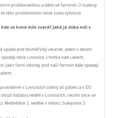
hovní problematikou a lidmi ve farnosti. O budovy
ž se této problemstice nelze zcela vyhnout.
a kde se koná mše svatá? Jaká je doba mší v
 spadá pod litoměřický vikariát, jeden z deseti
ti spadají obce Lovosice, Lhotka nad Labem,
e. Jako farní obvody pod naši farnost dále spadají
 Labem.
ravidelně v Lovosicích (úterý až pátek) a v DD
slouží každou neděli v Lovosicích, okolní obce se
ci, Medvědice 2. neděle v měsíci, Sulejovice 3.