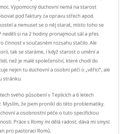
pomoc. Výpomocný duchovní nemá na starost
isovat pod faktury za opravu střech apod.
 kostel a nemuset se o něj starat, místo toho se
 V neděli si na 2 hodiny pronajmout sál a přes
 činnost v současném rozsahu stačilo. Ale
i, tak se staráme, i když starost o umění a
dí, než je malé společenství, které chodí do
tuje nejen tu duchovní a osobní péči o „věřící“, ale
u stránku.
ech svého působení v Teplicích a 6 letech
 Myslím, že jsem pronikl do této problematiky.
chovní a osobnostní péče o tuto specifickou
čnosti. Práce s Romy mi dělá radost, dává mi smysl.
lan pro pastoraci Romů.