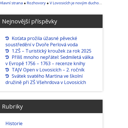
Hlavní strana
●
Rozhovory
●
V Lovosicích je novým duchovním Ladislav Nádvorník
Nejnovější příspěvky
Koťata prožila úžasné pěvecké
soustředění v Dvoře Perlová voda
1.ZŠ – Turistický kroužek za rok 2025
Příliš mnoho nepřátel: Sedmiletá válka
v Evropě 1756 – 1763 – recenze knihy
TAJV Open v Lovosicích – 2. ročník
Svátek svatého Martina ve školní
družině při ZŠ Všehrdova v Lovosicích
Rubriky
Historie