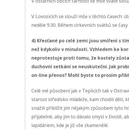
V ostatních obcích farnosti se mše svaté slouž
V Lovosicích se slouží mše v těchto časech: út
neděle 9:30. Během církevních svátků se časy
4) Křesťané po celé zemi jsou smířeni s tí
než kdykoliv v minulosti. Vzhledem ke kor
neprotestuje proti tomu, že kostely zůst
duchovní setkání se neuskuteční. Jak probí
on-line přenos? Mohl byste to prosím přib
Celé mé působení jak v Teplicích tak v Ostra
starost středisko mládeže, kam chodili děti, 
snažili přiblížit jim nějakým způsobem tyto h
přijatelné, aby jim to dávalo smysl v životě,
lapidáriem, kde je již vše zkamenělé.