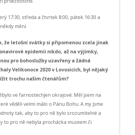
í příležitostně.
erý 17:30, středa a čtvrtek 8:00, pátek 16:30 a
 někdy mění.
m, že letošní svátky si připomenou zcela jinak
onavirové epidemii nikdo, až na výjimky,
anou pro bohoslužby uzavřeny a žádná
haly Velikonoce 2020 v Lovosicích, byl nějaký
lížit trochu našim čtenářům?
věbylo ve farnostechjen okrajové. Měl jsem na
které věděli velmi málo o Pánu Bohu. A my jsme
odnoty tak, aby to pro ně bylo srozumitelné a
 aby to pro ně nebyla procházka muzeem či