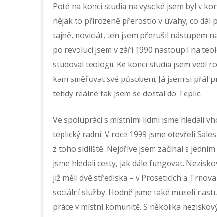
Poté na konci studia na vysoké jsem byl v k
nějak to přirozeně přerostlo v úvahy, co dál p
tajně, noviciát, ten jsem přerušil nástupem n
po revoluci jsem v září 1990 nastoupil na teol
studoval teologii. Ke konci studia jsem vedl 
kam směřovat své působení. Já jsem si přál pra
tehdy reálné tak jsem se dostal do Teplic.
Ve spolupráci s místními lidmi jsme hledali 
teplický radní. V roce 1999 jsme otevřeli Sale
z toho sídliště. Nejdříve jsem začínal s jedn
jsme hledali cesty, jak dále fungovat. Nezisko
již měli dvě střediska – v Proseticích a Trnov
sociální služby. Hodně jsme také museli nastu
práce v místní komunitě. S několika nezisko