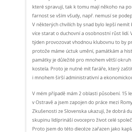
které spravují, tak k tomu mají někoho na 
farnost se vším všudy, např. nemusí se podep
V některých chvílích by snad bylo lepší nemít
více starat o duchovní a osobnostní růst lidí.
týden provozovat vhodnou klubovnu to by pro
protože máme úctuk umění, památkám a histori
památky je důležité pro mnohem větší okruh li
kostela. Proto je nutné mít faráře, který zašti
i mnohem širší administrativní a ekonomicko
V mém případě mám 2 oblasti působení. 15 let
v Ostravě a jsem zapojen do práce mezi Romy.
Zkušenosti ze Slovenska ukazují, že dobrá du
skupinu lidíprináší ovocepro život celé spole
Proto jsem do této diecéze zařazen jako kap