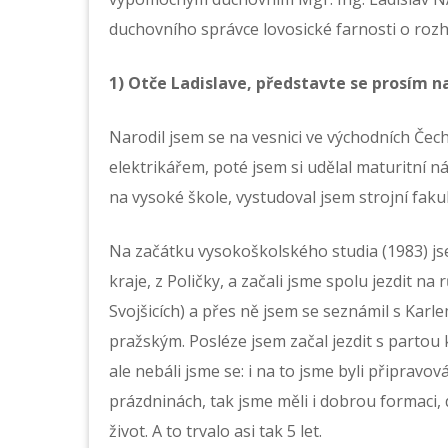
duchovního správce lovosické farnosti o roz
1) Otče Ladislave, představte se prosím 
Narodil jsem se na vesnici ve východních Čech
elektrikářem, poté jsem si udělal maturitní 
na vysoké škole, vystudoval jsem strojní faku
Na začátku vysokoškolského studia (1983) js
kraje, z Poličky, a začali jsme spolu jezdit na 
Svojšicích) a přes ně jsem se seznámil s Ka
pražským. Posléze jsem začal jezdit s partou 
ale nebáli jsme se: i na to jsme byli připravov
prázdninách, tak jsme měli i dobrou formaci, 
život. A to trvalo asi tak 5 let.