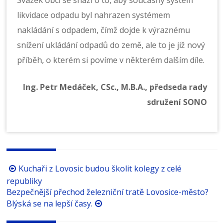
likvidace odpadu byl nahrazen systémem
nakládání s odpadem, čímž dojde k výraznému
snížení ukládání odpadů do země, ale to je již nový
příběh, o kterém si povíme v některém dalším díle.
Ing. Petr Medáček, CSc., M.B.A., předseda rady
sdružení SONO
Procházení
Kuchaři z Lovosic budou školit kolegy z celé
příspěvků
republiky
Bezpečnější přechod železniční tratě Lovosice-město?
Blýská se na lepší časy.