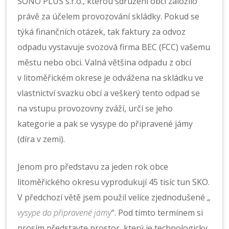
SONO PLUS s.r.o., kterou sdružení obcí založilo
právě za účelem provozování skládky. Pokud se
týká finančních otázek, tak faktury za odvoz
odpadu vystavuje svozová firma BEC (FCC) vašemu
městu nebo obci. Valná většina odpadu z obcí
v litoměřickém okrese je odvážena na skládku ve
vlastnictví svazku obcí a veškerý tento odpad se
na vstupu provozovny zváží, určí se jeho
kategorie a pak se vysype do připravené jámy
(díra v zemi).
Jenom pro představu za jeden rok obce
litoměřického okresu vyprodukují 45 tisíc tun SKO.
V předchozí větě jsem použil velice zjednodušené „
vysype do připravené jámy
“. Pod tímto termínem si
prosím představte prostor, který je technologicky