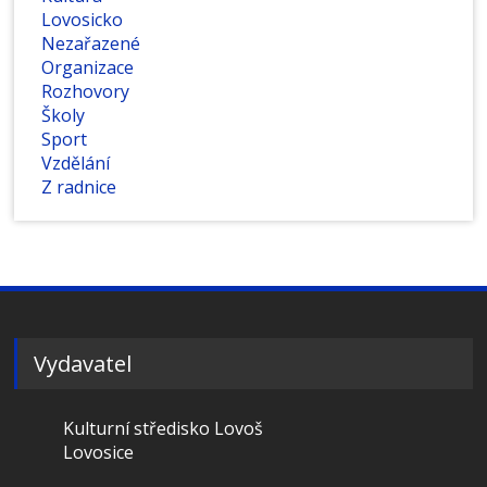
Lovosicko
Nezařazené
Organizace
Rozhovory
Školy
Sport
Vzdělání
Z radnice
Vydavatel
Kulturní středisko Lovoš
Lovosice