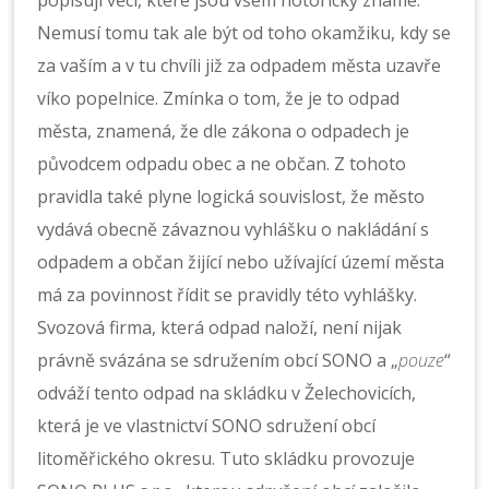
popisuji věci, které jsou všem notoricky známé.
Nemusí tomu tak ale být od toho okamžiku, kdy se
za vaším a v tu chvíli již za odpadem města uzavře
víko popelnice. Zmínka o tom, že je to odpad
města, znamená, že dle zákona o odpadech je
původcem odpadu obec a ne občan. Z tohoto
pravidla také plyne logická souvislost, že město
vydává obecně závaznou vyhlášku o nakládání s
odpadem a občan žijící nebo užívající území města
má za povinnost řídit se pravidly této vyhlášky.
Svozová firma, která odpad naloží, není nijak
právně svázána se sdružením obcí SONO a „
pouze
“
odváží tento odpad na skládku v Želechovicích,
která je ve vlastnictví SONO sdružení obcí
litoměřického okresu. Tuto skládku provozuje