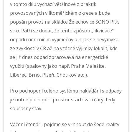
v tomto dílu vychází většinově z praktik
provozovaných v litoměřickém okrese a bude
popsán provoz na skládce Želechovice SONO Plus
s.r.o. Patří se dodat, že tento způsob „likvidace“
odpadu není ničím výjimečný a nijak se nevymyká
ze zvyklostí v ČR až na vzácné výjimky lokalit, kde
se již dnes odpad zpracovává na energetické
využití (spalovny jako např. Praha Malešice,
Liberec, Brno, Plzeň, Chotíkov atd.).
Pro pochopení celého systému nakládání s odpady
je nutné pochopit i prostor startovací čáry, tedy
současný stav.
Vážení čtenáři, pojďme se vrhnout do šedé reality