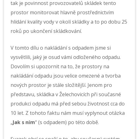
tak je povinnost provozovatelů skládek tento
prostor monitorovat hlavně prostřednictvím
hlídání kvality vody v okolí skládky a to po dobu 25
roků po ukončení skládkování.
V tomto dílu o nakládání s odpadem jsme si
vysvětlili, jaký je osud vámi odloženého odpadu.
Dovolím si upozornit na to, že prostory na
nakládání odpadu jsou velice omezené a tvorba
nových prostor je stále složitější. Jenom pro
představu, skládka v Želechovicích při současné
produkci odpadu má před sebou životnost cca do
10 let. Z tohoto faktu nám musí vyplynout otázka
„
Jak s ním
“ (s odpadem) po této době.
Svazek obcí se snaží o to, aby současný systém