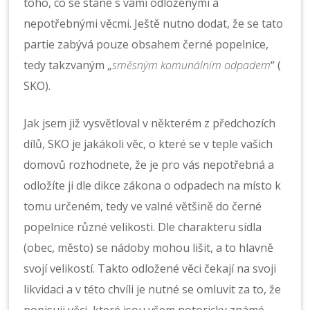
toho, co se stane s vámi odloženými a
nepotřebnými věcmi. Ještě nutno dodat, že se tato
partie zabývá pouze obsahem černé popelnice,
tedy takzvaným „
směsným komunálním odpadem
“ (
SKO).
Jak jsem již vysvětloval v některém z předchozích
dílů, SKO je jakákoli věc, o které se v teple vašich
domovů rozhodnete, že je pro vás nepotřebná a
odložíte ji dle dikce zákona o odpadech na místo k
tomu určeném, tedy ve valné většině do černé
popelnice různé velikosti. Dle charakteru sídla
(obec, město) se nádoby mohou lišit, a to hlavně
svojí velikostí. Takto odložené věci čekají na svoji
likvidaci a v této chvíli je nutné se omluvit za to, že