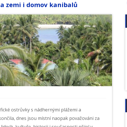
 na zemi i domov kanibalů
ifické ostrůvky s nádhernými plážemi a
skončila, dnes jsou místní naopak považováni za
lidech, kultuře, historii i současnosti přijel v