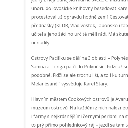
únoru do lovosické knihovny besedovat Karel
procestoval už opravdu hodně zemí. Cestovate
přednášky (KLDR, Vladivostok, Japonsko i tato
učitel a jeho žáci ho určitě měli rádi. Má skute
nenudily.
Ostrovy Pacifiku se dělí na 3 oblasti – Polyné
Samoa a Tonga patří do Polynésie, Fidži už se
podobné, Fidži se ale trochu liší, a to i kultu
Melanésané,“ vysvětluje Karel Starý.
Hlavním městem Cookových ostrovů je Avarua
muzeum ostrovů. Na každém z nich naleznete l
i farmy s nejkrásnějšími černými perlami na sv
to prý přímo pohlednicový ráj – jezdí se tam 