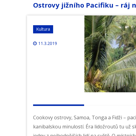
Ostrovy jižního Pacifiku – ráj
Kultura
11.3.2019
Cookovy ostrovy, Samoa, Tonga a Fidži – pac
kanibalskou minulostí. Éra lidožroutů tu už 
jedny z nejhodnějších lidí na světě. O místních 