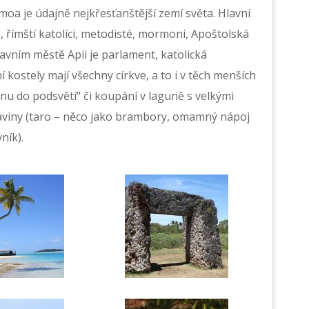
moa je údajně nejkřesťanštější zemí světa. Hlavní
římští katolíci, metodisté, mormoni, Apoštolská
lavním městě Apii je parlament, katolická
 kostely mají všechny církve, a to i v těch menších
ránu do podsvětí“ či koupání v laguně s velkými
aviny (taro – něco jako brambory, omamný nápoj
ník).