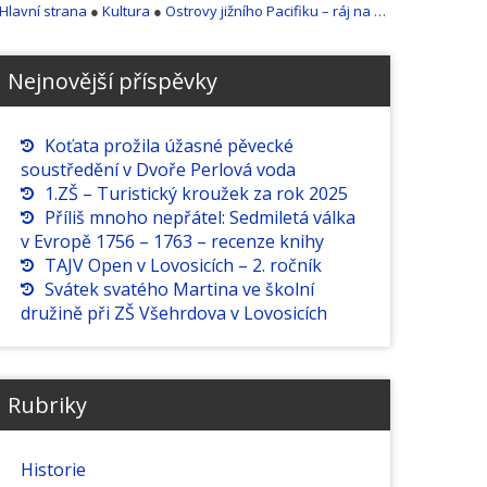
Hlavní strana
●
Kultura
●
Ostrovy jižního Pacifiku – ráj na zemi i domov kanibalů
Nejnovější příspěvky
Koťata prožila úžasné pěvecké
soustředění v Dvoře Perlová voda
1.ZŠ – Turistický kroužek za rok 2025
Příliš mnoho nepřátel: Sedmiletá válka
v Evropě 1756 – 1763 – recenze knihy
TAJV Open v Lovosicích – 2. ročník
Svátek svatého Martina ve školní
družině při ZŠ Všehrdova v Lovosicích
Rubriky
Historie