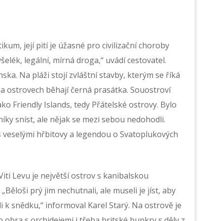
ikum, její pití je úžasné pro civilizační choroby
šelék, legální, mírná droga,“ uvádí cestovatel.
ska. Na pláži stojí zvláštní stavby, kterým se říká
 na ostrovech běhají černá prasátka. Souostroví
 Friendly Islands, tedy Přátelské ostrovy. Bylo
ky sníst, ale nějak se mezi sebou nedohodli.
s veselými hřbitovy a legendou o Svatoplukových
 Viti Levu je největší ostrov s kanibalskou
„Běloši prý jim nechutnali, ale museli je jíst, aby
ali k snědku,“ informoval Karel Starý. Na ostrově je
obra s orchidejemi i třeba britské bunkry s děly z