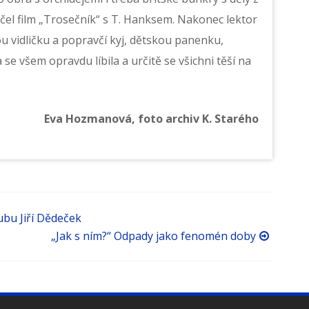
áčel film „Trosečník“ s T. Hanksem. Nakonec lektor
u vidličku a popravčí kyj, dětskou panenku,
se všem opravdu líbila a určitě se všichni těší na
Eva Hozmanová, foto archiv K. Starého
ubu Jiří Dědeček
„Jak s ním?“ Odpady jako fenomén doby