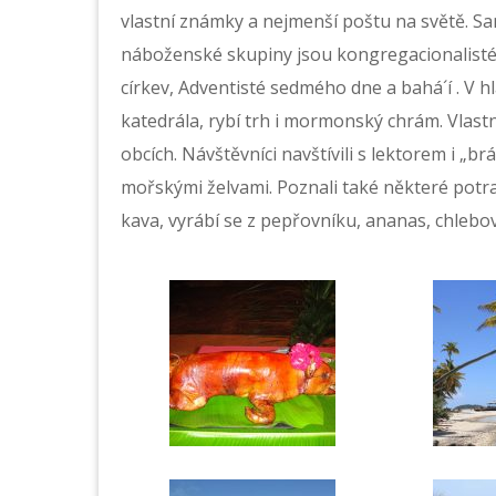
vlastní známky a nejmenší poštu na světě. Sa
náboženské skupiny jsou kongregacionalisté, 
církev, Adventisté sedmého dne a bahá´í . V h
katedrála, rybí trh i mormonský chrám. Vlastní
obcích. Návštěvníci navštívili s lektorem i „b
mořskými želvami. Poznali také některé potr
kava, vyrábí se z pepřovníku, ananas, chlebov