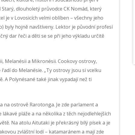
 Starý, dlouholetý průvodce CK Nomád, který
l je v Lovosicích velmi oblíben – všechny jeho
) byly hojně navštíveny. Lektor je původní profesí
čný dar řeči a děti se se při jeho výkladu určitě
sii, Melanésii a Mikronésii. Cookovy ostrovy,
 řadí do Melanésie. „Ty ostrovy jsou si vcelku
rně. A Polynésané také jinak vypadají než ti
 na ostrově Rarotonga. Je zde parlament a
ákavé pláže a na několika z těch nejodlehlejších
ětě. Na atolu Aitutaki je překrásný bílý písek a je
takovou zvláštní lodí – katamaránem a mají zde