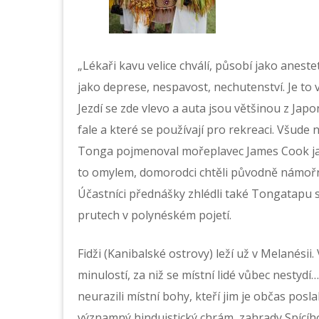
„Lékaři kavu velice chválí, působí jako anestet
jako deprese, nespavost, nechutenství. Je to v
Jezdí se zde vlevo a auta jsou většinou z Japon
fale a které se používají pro rekreaci. Všude
Tonga pojmenoval mořeplavec James Cook jako
to omylem, domorodci chtěli původně námořní
Účastníci přednášky zhlédli také Tongatapu 
prutech v polynéském pojetí.
Fidži (Kanibalské ostrovy) leží už v Melanésii.
minulostí, za niž se místní lidé vůbec nestydí… 
neurazili místní bohy, kteří jim je občas posl
významný hinduistický chrám, zahrady Spícího 