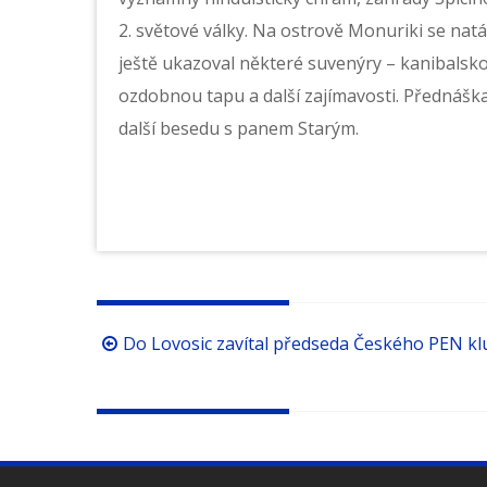
2. světové války. Na ostrově Monuriki se nat
ještě ukazoval některé suvenýry – kanibalsko
ozdobnou tapu a další zajímavosti. Přednáška 
další besedu s panem Starým.
Procházení
Do Lovosic zavítal předseda Českého PEN kl
příspěvků