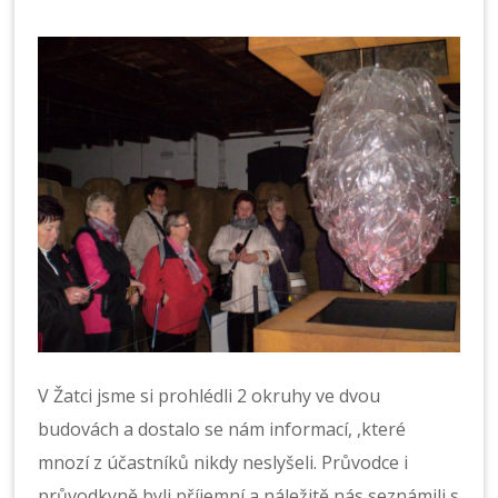
V Žatci jsme si prohlédli 2 okruhy ve dvou
budovách a dostalo se nám informací, ,které
mnozí z účastníků nikdy neslyšeli. Průvodce i
průvodkyně byli příjemní a náležitě nás seznámili s