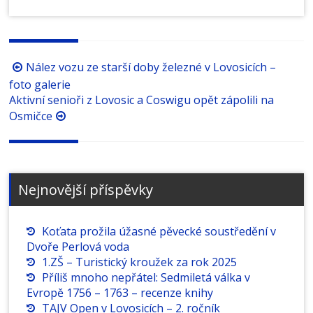
Procházení
Nález vozu ze starší doby železné v Lovosicích –
příspěvků
foto galerie
Aktivní senioři z Lovosic a Coswigu opět zápolili na
Osmičce
Nejnovější příspěvky
Koťata prožila úžasné pěvecké soustředění v
Dvoře Perlová voda
1.ZŠ – Turistický kroužek za rok 2025
Příliš mnoho nepřátel: Sedmiletá válka v
Evropě 1756 – 1763 – recenze knihy
TAJV Open v Lovosicích – 2. ročník