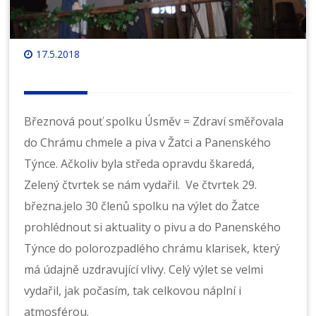
17.5.2018
Březnová pouť spolku Úsměv = Zdraví směřovala
do Chrámu chmele a piva v Žatci a Panenského
Týnce. Ačkoliv byla středa opravdu škaredá,
Zelený čtvrtek se nám vydařil. Ve čtvrtek 29.
března.jelo 30 členů spolku na výlet do Žatce
prohlédnout si aktuality o pivu a do Panenského
Týnce do polorozpadlého chrámu klarisek, který
má údajně uzdravující vlivy. Celý výlet se velmi
vydařil, jak počasím, tak celkovou náplní i
atmosférou.