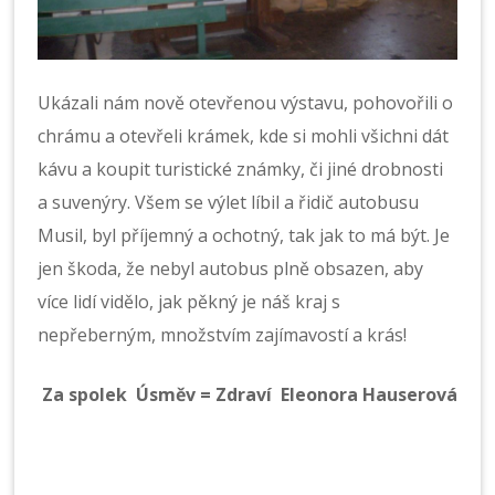
Ukázali nám nově otevřenou výstavu, pohovořili o
chrámu a otevřeli krámek, kde si mohli všichni dát
kávu a koupit turistické známky, či jiné drobnosti
a suvenýry. Všem se výlet líbil a řidič autobusu
Musil, byl příjemný a ochotný, tak jak to má být. Je
jen škoda, že nebyl autobus plně obsazen, aby
více lidí vidělo, jak pěkný je náš kraj s
nepřeberným, množstvím zajímavostí a krás!
Za spolek Úsměv = Zdraví Eleonora Hauserová