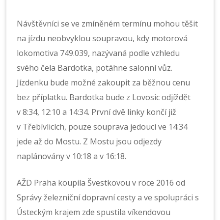
Návštěvníci se ve zmíněném termínu mohou těšit
na jízdu neobvyklou soupravou, kdy motorová
lokomotiva 749.039, nazývaná podle vzhledu
svého čela Bardotka, potáhne salonní vůz.
Jízdenku bude možné zakoupit za běžnou cenu
bez příplatku. Bardotka bude z Lovosic odjíždět
v 8:34, 12:10 a 14:34. První dvě linky končí již
v Třebívlicích, pouze souprava jedoucí ve 14:34
jede až do Mostu. Z Mostu jsou odjezdy
naplánovány v 10:18 a v 16:18.
AŽD Praha koupila Švestkovou v roce 2016 od
Správy železniční dopravní cesty a ve spolupráci s
Ústeckým krajem zde spustila víkendovou