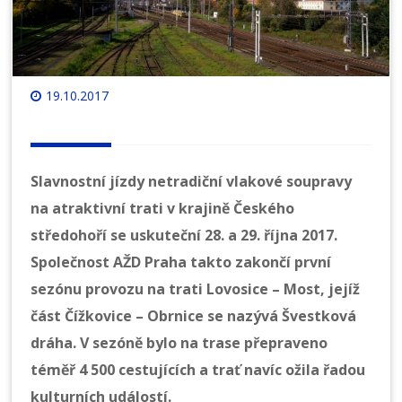
19.10.2017
Slavnostní jízdy netradiční vlakové soupravy
na atraktivní trati v krajině Českého
středohoří se uskuteční
28. a 29. října 2017.
Společnost AŽD Praha takto zakončí první
sezónu provozu na trati Lovosice – Most, jejíž
část Čížkovice – Obrnice se nazývá Švestková
dráha. V sezóně bylo na trase přepraveno
téměř 4 500 cestujících a trať navíc ožila řadou
kulturních událostí.