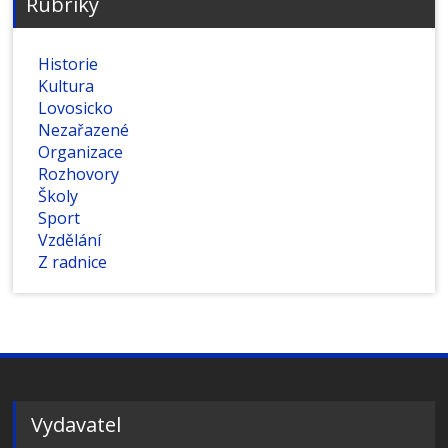
Rubriky
Historie
Kultura
Lovosicko
Nezařazené
Organizace
Rozhovory
Školy
Sport
Vzdělání
Z radnice
Vydavatel