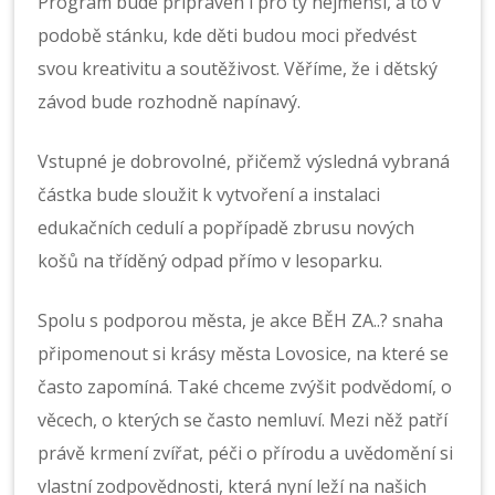
Program bude připraven i pro ty nejmenší, a to v
podobě stánku, kde děti budou moci předvést
svou kreativitu a soutěživost. Věříme, že i dětský
závod bude rozhodně napínavý.
Vstupné je dobrovolné, přičemž výsledná vybraná
částka bude sloužit k vytvoření a instalaci
edukačních cedulí a popřípadě zbrusu nových
košů na tříděný odpad přímo v lesoparku.
Spolu s podporou města, je akce BĚH ZA..? snaha
připomenout si krásy města Lovosice, na které se
často zapomíná. Také chceme zvýšit podvědomí, o
věcech, o kterých se často nemluví. Mezi něž patří
právě krmení zvířat, péči o přírodu a uvědomění si
vlastní zodpovědnosti, která nyní leží na našich