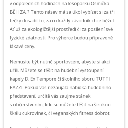
v odpoledních hodinách na lesoparku Osmička
BĚH ZA..? Tento název má za úkol vybízet si za tři
tečky dosadit to, za co každý závodník chce běžet.
Ať už za ekologičtější prostředí či za posílení své
fyzické zdatnosti. Pro výherce budou připravené
lákavé ceny.
Nemusíte být nutně sportovcem, abyste si akci
užili. Můžete se těšit na hudební vystoupení
kapely D. Ex Tempore či školního sboru TUTTI
PAZZI. Pokud vás nezaujala nabídka hudebního
představení, určitě vás zaujme stánek
s občerstvením, kde se můžete těšit na širokou
škálu cukrovinek, či veganských fitness dobrot.