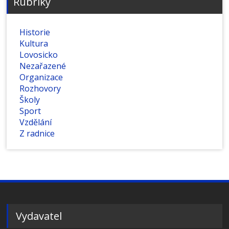
Rubriky
Historie
Kultura
Lovosicko
Nezařazené
Organizace
Rozhovory
Školy
Sport
Vzdělání
Z radnice
Vydavatel