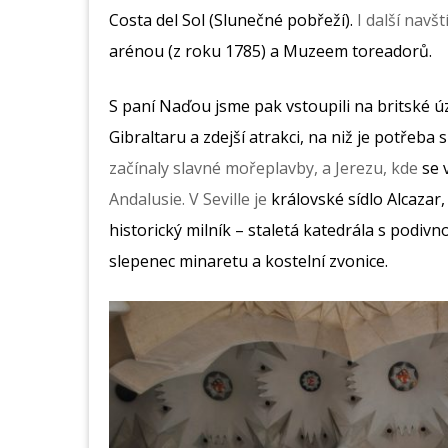
Costa del Sol (Slunečné pobřeží).
I další navš
arénou (z roku 1785) a Muzeem toreadorů.
S paní Naďou jsme pak vstoupili na britské ú
Gibraltaru a zdejší atrakci, na niž je potřeba
začínaly slavné mořeplavby, a Jerezu, kde
se 
Andalusie.
V Seville je
královské sídlo Alcazar, 
historický milník – staletá katedrála s podiv
slepenec minaretu a kostelní zvonice.