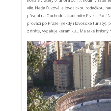
konala v úterý 6. února od 17. hodin v zapl
vile. Naďa Fuková je lovosickou rodačkou, n
působí na Obchodní akademii v Praze. Paní N
provází po Praze (někdy i lovosické turisty), 
z drátu, vypaluje keramiku… Má také krásný ře