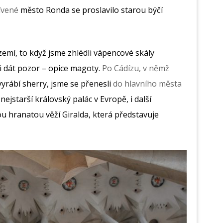
tívené
město Ronda se proslavilo starou býčí
zemí, to když jsme zhlédli vápencové skály
 si dát pozor – opice magoty.
Po Cádízu, v němž
vyrábí sherry, jsme se přenesli
do hlavního města
nejstarší královský palác v Evropě, i další
nou hranatou věží Giralda, která představuje