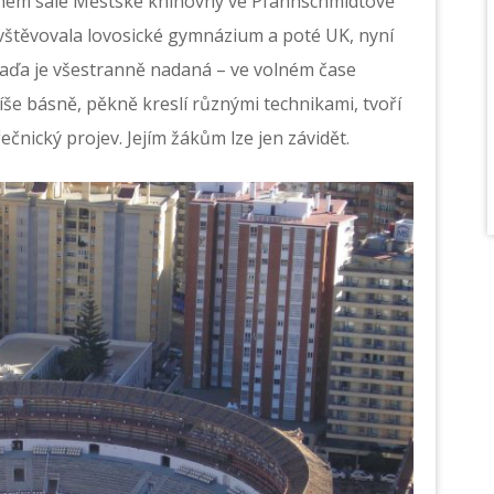
něném sále Městské knihovny ve Pfannschmidtově
avštěvovala lovosické gymnázium a poté UK, nyní
aďa je všestranně nadaná – ve volném čase
píše básně, pěkně kreslí různými technikami, tvoří
čnický projev. Jejím žákům lze jen závidět.