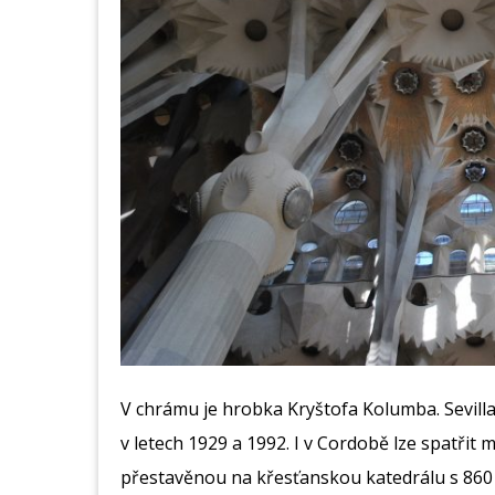
V chrámu je hrobka Kryštofa Kolumba. Sevilla z
v letech 1929 a 1992. I v Cordobě lze spatři
přestavěnou na křesťanskou katedrálu s 860