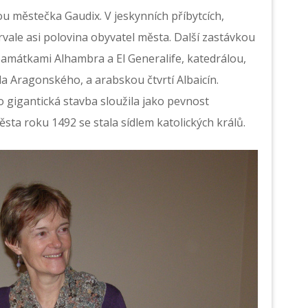
vou městečka Gaudix. V
jeskynních příbytcích,
 trvale asi polovina obyvatel města. Další zastávkou
památkami Alhambra a El Generalife, katedrálou,
da Aragonského, a arabskou čtvrtí Albaicín.
gigantická stavba sloužila jako pevnost
sta roku 1492 se stala sídlem katolických králů.