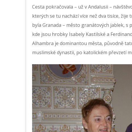
Cesta pokračovala – už v Andalusii – návště
kterých se tu nachází více než dva tisíce, žije
byla Granada – město granátových jablek, s 
kde jsou hrobky Isabely Kastilské a Ferdinan
Alhambra je dominantou města, původně tato 
muslimské dynastii, po katolickém převzetí mě