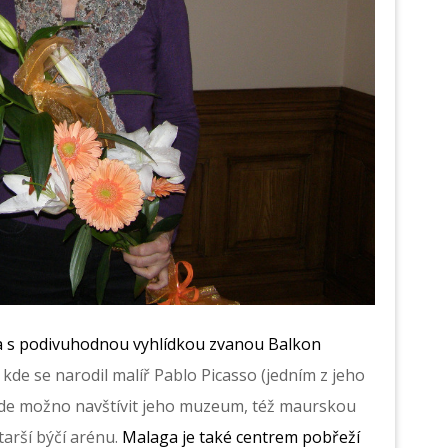
ja s podivuhodnou vyhlídkou zvanou Balkon
kde se narodil malíř Pablo Picasso (jedním z jeho
 zde možno navštívit jeho muzeum, též maurskou
tarší býčí arénu.
Malaga je také centrem pobřeží