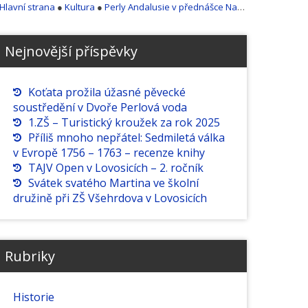
Hlavní strana
●
Kultura
●
Perly Andalusie v přednášce Nadi Fukové
Nejnovější příspěvky
Koťata prožila úžasné pěvecké
soustředění v Dvoře Perlová voda
1.ZŠ – Turistický kroužek za rok 2025
Příliš mnoho nepřátel: Sedmiletá válka
v Evropě 1756 – 1763 – recenze knihy
TAJV Open v Lovosicích – 2. ročník
Svátek svatého Martina ve školní
družině při ZŠ Všehrdova v Lovosicích
Rubriky
Historie