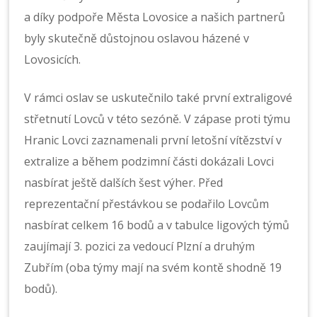
a díky podpoře Města Lovosice a našich partnerů
byly skutečně důstojnou oslavou házené v
Lovosicích.
V rámci oslav se uskutečnilo také první extraligové
střetnutí Lovců v této sezóně. V zápase proti týmu
Hranic Lovci zaznamenali první letošní vítězství v
extralize a během podzimní části dokázali Lovci
nasbírat ještě dalších šest výher. Před
reprezentační přestávkou se podařilo Lovcům
nasbírat celkem 16 bodů a v tabulce ligových týmů
zaujímají 3. pozici za vedoucí Plzní a druhým
Zubřím (oba týmy mají na svém kontě shodně 19
bodů).