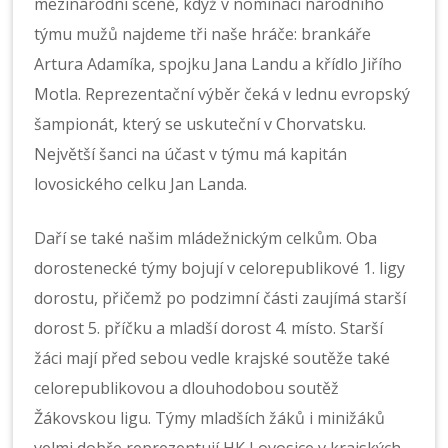
mezinárodní scéně, když v nominaci národního
týmu mužů najdeme tři naše hráče: brankáře
Artura Adamíka, spojku Jana Landu a křídlo Jiřího
Motla. Reprezentační výběr čeká v lednu evropský
šampionát, který se uskuteční v Chorvatsku.
Největší šanci na účast v týmu má kapitán
lovosického celku Jan Landa.
Daří se také našim mládežnickým celkům. Oba
dorostenecké týmy bojují v celorepublikové 1. ligy
dorostu, přičemž po podzimní části zaujímá starší
dorost 5. příčku a mladší dorost 4. místo. Starší
žáci mají před sebou vedle krajské soutěže také
celorepublikovou a dlouhodobou soutěž
Žákovskou ligu. Týmy mladších žáků i minižáků
velmi dobře reprezentují HK Lovosice v krajských