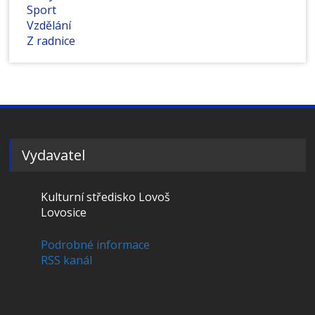
Sport
Vzdělání
Z radnice
Vydavatel
Kulturní středisko Lovoš
Lovosice
Podrobné informace
RSS kanál