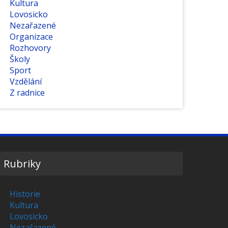
Kultura
Lovosicko
Nezařazené
Organizace
Rozhovory
Školy
Sport
Vzdělání
Z radnice
Rubriky
Historie
Kultura
Lovosicko
Nezařazené