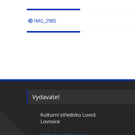
Procházení
IMG_2985
příspěvků
Vydavatel
Kulturní středisko Lovoš
Lovosice