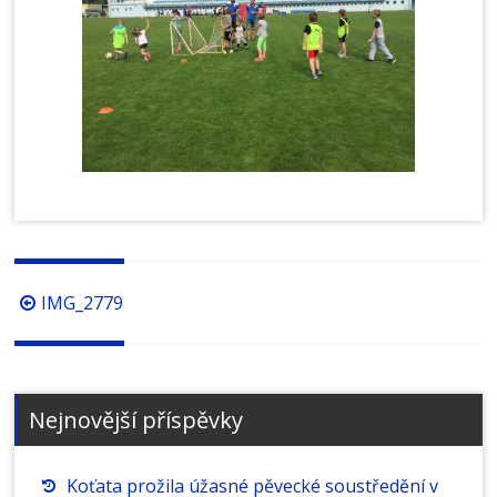
Procházení
IMG_2779
příspěvků
Nejnovější příspěvky
Koťata prožila úžasné pěvecké soustředění v