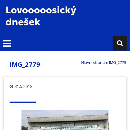
Přejít
k
obsahu
L
o
v
o
s
i
IMG_2779
Hlavní strana
●
IMG_2779
c
k
ý
d
31.5.2018
n
e
š
e
k