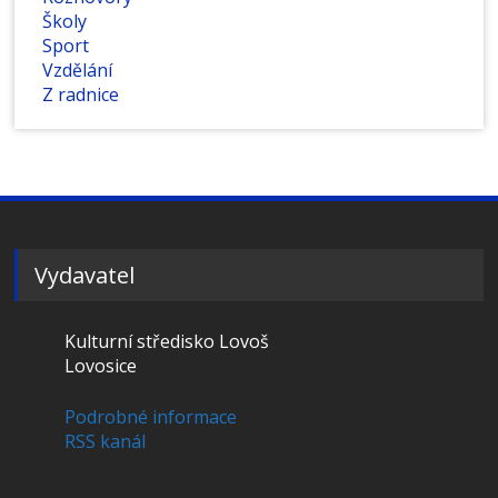
Školy
Sport
Vzdělání
Z radnice
Vydavatel
Kulturní středisko Lovoš
Lovosice
Podrobné informace
RSS kanál