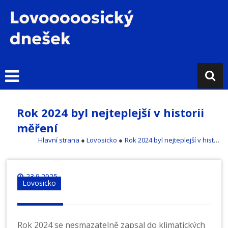
Přejít
k
obsahu
L
o
v
o
s
i
Rok 2024 byl nejteplejší v historii
c
měření
k
ý
Hlavní strana
●
Lovosicko
●
Rok 2024 byl nejteplejší v historii měření
d
n
e
23.9.2025
Lovosicko
š
e
k
Rok 2024 se nesmazatelně zapsal do klimatických