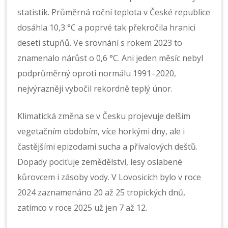
statistik. Průměrná roční teplota v České republice
dosáhla 10,3 °C a poprvé tak překročila hranici
deseti stupňů. Ve srovnání s rokem 2023 to
znamenalo nárůst o 0,6 °C. Ani jeden měsíc nebyl
podprůměrný oproti normálu 1991–2020,
nejvýrazněji vybočil rekordně teplý únor.
Klimatická změna se v Česku projevuje delším
vegetačním obdobím, více horkými dny, ale i
častějšími epizodami sucha a přívalových dešťů.
Dopady pociťuje zemědělství, lesy oslabené
kůrovcem i zásoby vody. V Lovosicích bylo v roce
2024 zaznamenáno 20 až 25 tropických dnů,
zatímco v roce 2025 už jen 7 až 12.