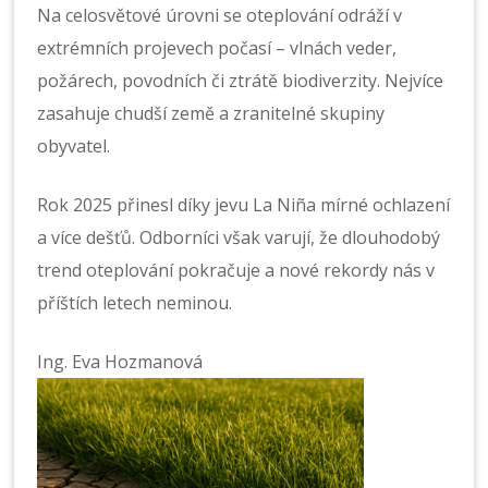
Na celosvětové úrovni se oteplování odráží v
extrémních projevech počasí – vlnách veder,
požárech, povodních či ztrátě biodiverzity. Nejvíce
zasahuje chudší země a zranitelné skupiny
obyvatel.
Rok 2025 přinesl díky jevu La Niña mírné ochlazení
a více dešťů. Odborníci však varují, že dlouhodobý
trend oteplování pokračuje a nové rekordy nás v
příštích letech neminou.
Ing. Eva Hozmanová