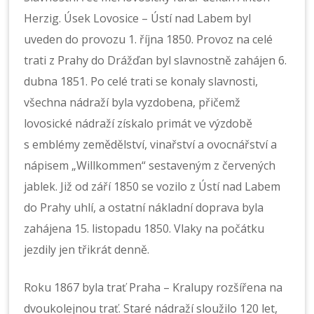
Herzig. Úsek Lovosice – Ústí nad Labem byl
uveden do provozu 1. října 1850. Provoz na celé
trati z Prahy do Drážďan byl slavnostně zahájen 6.
dubna 1851. Po celé trati se konaly slavnosti,
všechna nádraží byla vyzdobena, přičemž
lovosické nádraží získalo primát ve výzdobě
s emblémy zemědělství, vinařství a ovocnářství a
nápisem „Willkommen“ sestaveným z červených
jablek. Již od září 1850 se vozilo z Ústí nad Labem
do Prahy uhlí, a ostatní nákladní doprava byla
zahájena 15. listopadu 1850. Vlaky na počátku
jezdily jen třikrát denně.
Roku 1867 byla trať Praha – Kralupy rozšířena na
dvoukolejnou trať. Staré nádraží sloužilo 120 let,