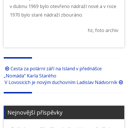
v dubnu 1969 bylo otevřeno nádraží nové a v roce
1970 bylo staré nádraží zbouráno.
hz, foto archiv
Procházení
Cesta za polární září na Island v přednášce
příspěvků
„Nomáda“ Karla Starého
V Lovosicích je novým duchovním Ladislav Nádvorník
Nejnovější příspěvky