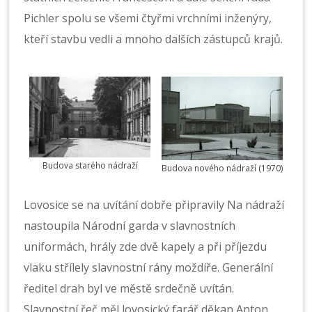
Pichler spolu se všemi čtyřmi vrchními inženýry,
kteří stavbu vedli a mnoho dalších zástupců krajů.
Budova starého nádraží
Budova nového nádraží (1970)
Lovosice se na uvítání dobře připravily Na nádraží
nastoupila Národní garda v slavnostních
uniformách, hrály zde dvě kapely a při příjezdu
vlaku střílely slavnostní rány moždíře. Generální
ředitel drah byl ve městě srdečně uvítán.
Slavnostní řeč měl lovosický farář děkan Anton