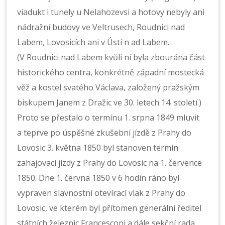
viadukt i tunely u Nelahozevsi a hotovy nebyly ani
nádražní budovy ve Veltrusech, Roudnici nad
Labem, Lovosicích ani v Ústí n ad Labem.
(V Roudnici nad Labem kvůli ní byla zbourána část
historického centra, konkrétně západní mostecká
věž a kostel svatého Václava, založený pražským
biskupem Janem z Dražic ve 30. letech 14. století.)
Proto se přestalo o termínu 1. srpna 1849 mluvit
a teprve po úspěšné zkušební jízdě z Prahy do
Lovosic 3. května 1850 byl stanoven termín
zahajovací jízdy z Prahy do Lovosic na 1. července
1850. Dne 1. června 1850 v 6 hodin ráno byl
vypraven slavnostní otevírací vlak z Prahy do
Lovosic, ve kterém byl přítomen generální ředitel
státních železnic Francesconi a dále sekční rada