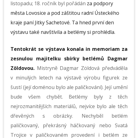
listopadu; 18. ročník byl pořádán
za podpory
města Lovosice a pod záštitou radní Ústeckého
kraje paní Jitky Sachetové. Ta hned první den
výstavu také navštívila a betlémy si prohlédla.
Tentokrát se výstava konala in memoriam za
zesnulou majitelku sbírky betlémů Dagmar
Zöldovou.
Mistryně Dagmar Zöldová předváděla
v minulých letech na výstavě výrobu figurek ze
šustí (její doménou bylo ale paličkování). Její umění
bude všem chybět. Betlémy byly z těch
nejrozmanitějších materiálů, nejvíce bylo ale těch
dřevěných s obrázky. Nechyběl betlém
paličkovaný, překrásný háčkovaný nebo Svatá
Trojice v paličkovaném provedení i betlém ze