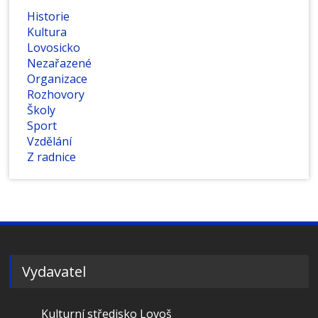
Historie
Kultura
Lovosicko
Nezařazené
Organizace
Rozhovory
Školy
Sport
Vzdělání
Z radnice
Vydavatel
Kulturní středisko Lovoš