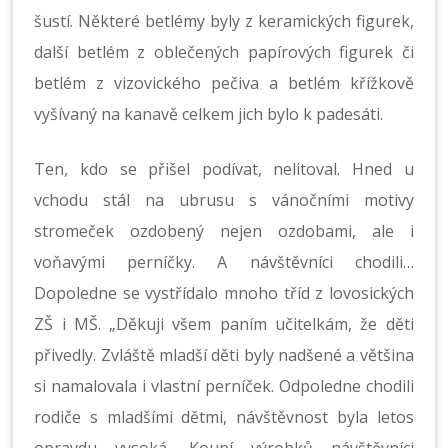
šustí. Některé betlémy byly z keramických figurek,
další betlém z oblečených papírových figurek či
betlém z vizovického pečiva a betlém křížkově
vyšívaný na kanavě celkem jich bylo k padesáti.
Ten, kdo se přišel podívat, nelitoval. Hned u
vchodu stál na ubrusu s vánočními motivy
stromeček ozdobený nejen ozdobami, ale i
voňavými perníčky. A návštěvníci chodili…
Dopoledne se vystřídalo mnoho tříd z lovosických
ZŠ i MŠ. „Děkuji všem paním učitelkám, že děti
přivedly. Zvláště mladší děti byly nadšené a většina
si namalovala i vlastní perníček. Odpoledne chodili
rodiče s mladšími dětmi, návštěvnost byla letos