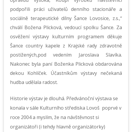
opravdu vysoká, Koupí výrobků návštěvníci
podpořili práci uživatelů denního stacionáře a
sociálně terapeutické dílny Šance Lovosice, z.s.,“
chválí Božena Plicková, vedoucí spolku Šance. Za
osvěžení výstavy kulturním programem děkuje
Šance country kapele z
Krajské rady zdravotně
postižených,pod vedením Jaroslava Slavíka.
Nakonec byla paní Boženka Plicková obdarována
dekou Kohlíček. Účastníkům výstavy nečekaná
hudba udělala radost.
Historie výstav je dlouhá. Předvánoční výstava se
konala v sále Kulturního střediska Lovoš poprvé v
roce 2004 a myslím, že na návštěvnost si
organizátoři (i tehdy hlavně organizátorky)