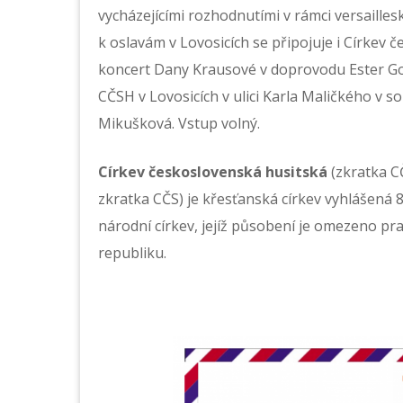
vycházejícími rozhodnutími v rámci versaill
k oslavám v Lovosicích se připojuje i Církev
koncert Dany Krausové v doprovodu Ester Go
CČSH v Lovosicích v ulici Karla Maličkého v so
Mikušková. Vstup volný.
Církev československá husitská
(zkratka C
zkratka CČS) je křesťanská církev vyhlášená 8
národní církev, jejíž působení je omezeno pr
republiku.