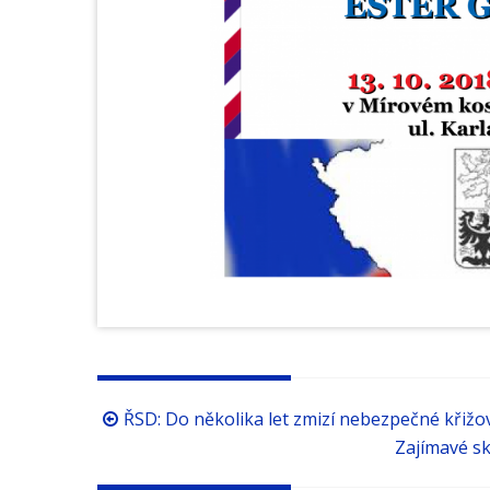
Procházení
ŘSD: Do několika let zmizí nebezpečné křižova
příspěvků
Zajímavé sk