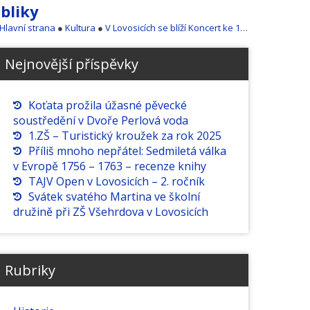
ubliky
Hlavní strana
●
Kultura
●
V Lovosicích se blíží Koncert ke 100. výročí vzniku Československé republiky
Nejnovější příspěvky
Koťata prožila úžasné pěvecké
soustředění v Dvoře Perlová voda
1.ZŠ – Turistický kroužek za rok 2025
Příliš mnoho nepřátel: Sedmiletá válka
v Evropě 1756 – 1763 – recenze knihy
TAJV Open v Lovosicích – 2. ročník
Svátek svatého Martina ve školní
družině při ZŠ Všehrdova v Lovosicích
Rubriky