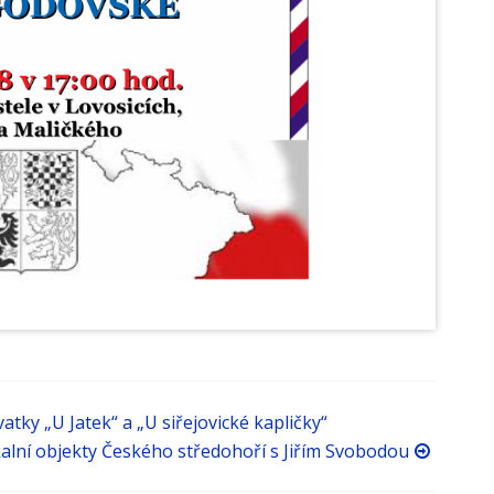
tky „U Jatek“ a „U siřejovické kapličky“
alní objekty Českého středohoří s Jiřím Svobodou