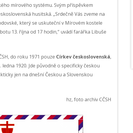
eského mírového systému. Svým příspěvkem
 československá husitská. „Srdečně Vás zveme na
dovské, který se uskuteční v Mírovém kostele
botu 13. října od 17 hodin,“ uvádí farářka Libuše
ČSH, do roku 1971 pouze
Církev československá
,
. ledna 1920. Jde původně o specificky českou
akticky jen na dnešní Českou a Slovenskou
hz, foto archiv CČSH