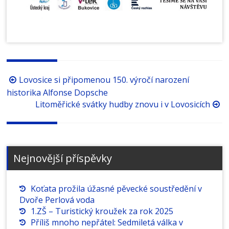
Procházení
Lovosice si připomenou 150. výročí narození
příspěvků
historika Alfonse Dopsche
Litoměřické svátky hudby znovu i v Lovosicích
Nejnovější příspěvky
Koťata prožila úžasné pěvecké soustředění v
Dvoře Perlová voda
1.ZŠ – Turistický kroužek za rok 2025
Příliš mnoho nepřátel: Sedmiletá válka v