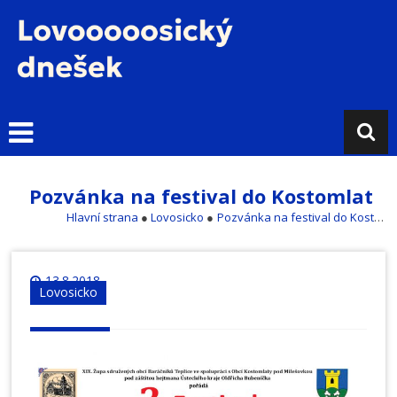
Přejít
k
obsahu
L
o
v
o
s
i
Pozvánka na festival do Kostomlat
c
Hlavní strana
●
Lovosicko
●
Pozvánka na festival do Kostomlat
k
ý
d
13.8.2018
n
Lovosicko
e
š
e
k