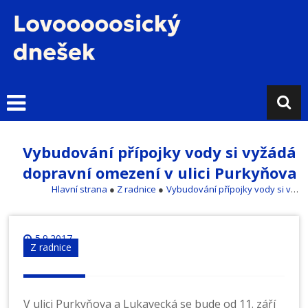
Přejít
k
obsahu
L
o
v
o
s
i
Vybudování přípojky vody si vyžádá
c
dopravní omezení v ulici Purkyňova
k
ý
Hlavní strana
●
Z radnice
●
Vybudování přípojky vody si vyžádá dopravní omezení v ulici Purkyňova
d
n
e
5.9.2017
Z radnice
š
e
k
V ulici Purkyňova a Lukavecká se bude od 11. září