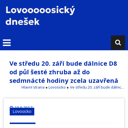
Přejít
k
obsahu
L
o
v
o
s
i
Ve středu 20. září bude dálnice D8
c
od půl šesté zhruba až do
k
ý
sedmnácté hodiny zcela uzavřená
d
Hlavní strana
●
Lovosicko
●
Ve středu 20. září bude dálnice D8 od půl šesté zhruba až do sedmnácté hodiny zcela uzavřená
n
e
š
19.9.2017
Lovosicko
e
k