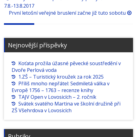
příspěvků
7.8.-13.8.2017
První letošní veřejné bruslení začne již tuto sobotu
Nejnovější příspěvky
Koťata prožila úžasné pěvecké soustředění v
Dvoře Perlová voda
1.ZŠ – Turistický kroužek za rok 2025
Příliš mnoho nepřátel: Sedmiletá válka v
Evropě 1756 – 1763 – recenze knihy
TAJV Open v Lovosicích – 2. ročník
Svátek svatého Martina ve školní družině při
ZŠ Všehrdova v Lovosicích
Rubriky