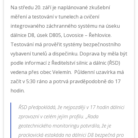
Na středu 20. září je naplánované zkušební
měření a testování v tunelech a cvičení
integrovaného záchranného systému na úseku
dálnice D8, úsek D805, Lovosice – Řehlovice.
Testování má prověřit systémy bezpečnostního
vybavení tunelů a dispečinku. Doprava by měla být
podle informací z Ředitelství silnic a dálnic (ŘSD)
vedena přes obec Velemín. Půldenní uzavírka má
začít v 5:30 ráno a potrvá pravděpodobně do 17
hodin.
ŘSD předpokládá, že nejpozději v 17 hodin dálnici
zprovozní v celém jejím profilu. „
Rada
geotechnického monitoringu potvrdila, že je
prackovická estakáda na dálnici D8 bezpečná pro