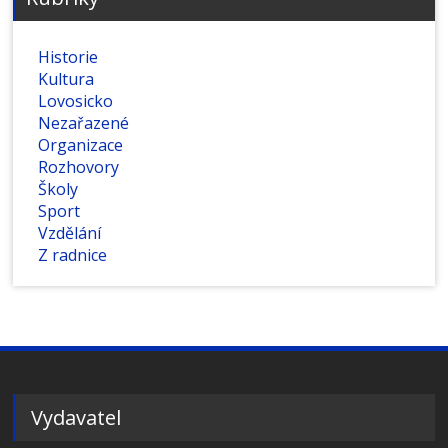
Historie
Kultura
Lovosicko
Nezařazené
Organizace
Rozhovory
Školy
Sport
Vzdělání
Z radnice
Vydavatel