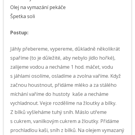
Olej na vymazání pekáče
Špetka soli
Postup:
Jáhly přebereme, vypereme, důkladně několikrát
spaříme (to je důležité, aby nebylo jídlo hořké),
zalijeme vodou a necháme 1 hod. máčet, vodu
s jáhlami osolíme, osladíme a zvolna vaříme. Když
začnou houstnout, přidáme mléko a za stálého
míchání vaříme do hustoty kaše a necháme
vychladnout. Vejce rozdělíme na žloutky a bílky.
Z bílků vyšleháme tuhý sníh. Máslo utřeme
s cukrem, vanilkovým cukrem a žloutky. Přidáme
prochladlou kaši, sníh z bílků. Na olejem vymazaný