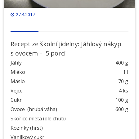
27.4.2017
Recept ze školní jídelny: Jáhlový nákyp
s ovocem – 5 porcí
Jáhly
400 g
Mléko
1 l
Máslo
70 g
Vejce
4 ks
Cukr
100 g
Ovoce (hrubá váha)
600 g
Skořice mletá (dle chuti)
Rozinky (hrst)
Vanilkový cukr