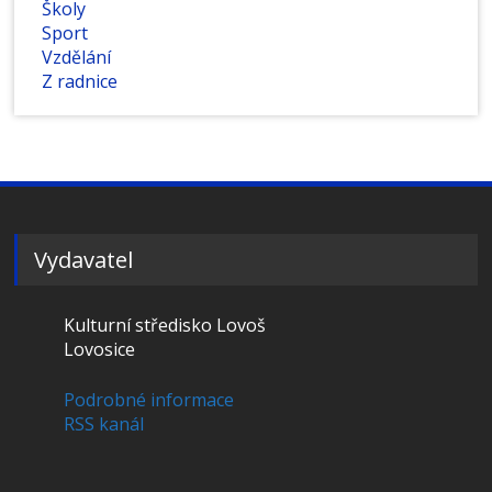
Školy
Sport
Vzdělání
Z radnice
Vydavatel
Kulturní středisko Lovoš
Lovosice
Podrobné informace
RSS kanál