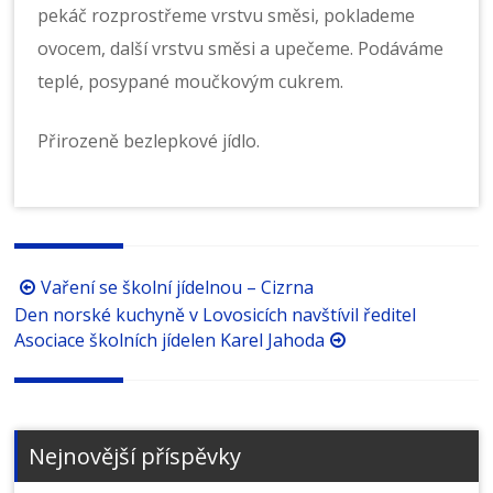
pekáč rozprostřeme vrstvu směsi, poklademe
ovocem, další vrstvu směsi a upečeme. Podáváme
teplé, posypané moučkovým cukrem.
Přirozeně bezlepkové jídlo.
Procházení
Vaření se školní jídelnou – Cizrna
příspěvků
Den norské kuchyně v Lovosicích navštívil ředitel
Asociace školních jídelen Karel Jahoda
Nejnovější příspěvky