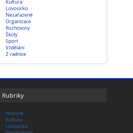
Kultura
Lovosicko
Nezařazené
Organizace
Rozhovory
Školy
Sport
Vzdělání
Z radnice
Rubriky
Historie
Kultura
Lovosicko
Nezařazené