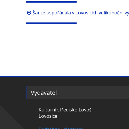
Procházení
Šance uspořádala v Lovosicích velikonoční v
příspěvků
Vydavatel
Kulturní středisko Lovoš
Lovosice