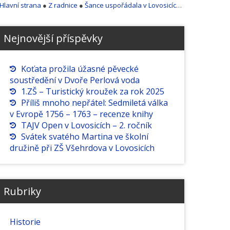
Hlavní strana
●
Z radnice
●
Šance uspořádala v Lovosicích velikonoční výstavu
Nejnovější příspěvky
Koťata prožila úžasné pěvecké
soustředění v Dvoře Perlová voda
1.ZŠ – Turistický kroužek za rok 2025
Příliš mnoho nepřátel: Sedmiletá válka
v Evropě 1756 – 1763 – recenze knihy
TAJV Open v Lovosicích – 2. ročník
Svátek svatého Martina ve školní
družině při ZŠ Všehrdova v Lovosicích
Rubriky
Historie