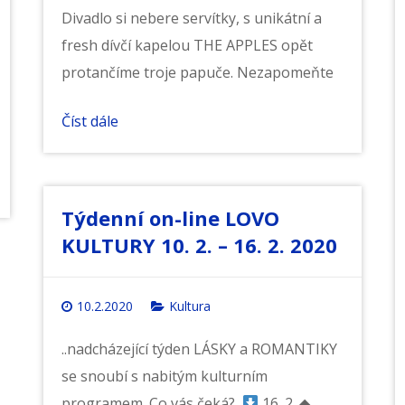
Divadlo si nebere servítky, s unikátní a
fresh dívčí kapelou THE APPLES opět
protančíme troje papuče. Nezapomeňte
Číst dále
Týdenní on-line LOVO
KULTURY 10. 2. – 16. 2. 2020
10.2.2020
Kultura
..nadcházející týden LÁSKY a ROMANTIKY
se snoubí s nabitým kulturním
programem. Co vás čeká?
16. 2. ◆