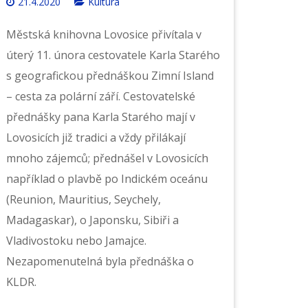
21.4.2020
Kultura
Městská knihovna Lovosice přivítala v
úterý 11. února cestovatele Karla Starého
s geografickou přednáškou Zimní Island
– cesta za polární září. Cestovatelské
přednášky pana Karla Starého mají v
Lovosicích již tradici a vždy přilákají
mnoho zájemců; přednášel v Lovosicích
například o plavbě po Indickém oceánu
(Reunion, Mauritius, Seychely,
Madagaskar), o Japonsku, Sibiři a
Vladivostoku nebo Jamajce.
Nezapomenutelná byla přednáška o
KLDR.