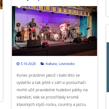
5.10.2020
Kultura
Lovosicko
,
Konec prázdnin jakož i babí léto se
vydařilo a tak ještě v září si posluchači
mohli užít pravidelné hudební pátky na
náměstí, kde se prostřídaly kromě
klasických stylů rocku, country a jazzu