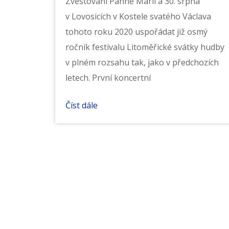
Zvěstování Panně Marii a 30. srpna
v Lovosicích v Kostele svatého Václava
tohoto roku 2020 uspořádat již osmý
ročník festivalu Litoměřické svátky hudby
v plném rozsahu tak, jako v předchozích
letech. První koncertní
Číst dále