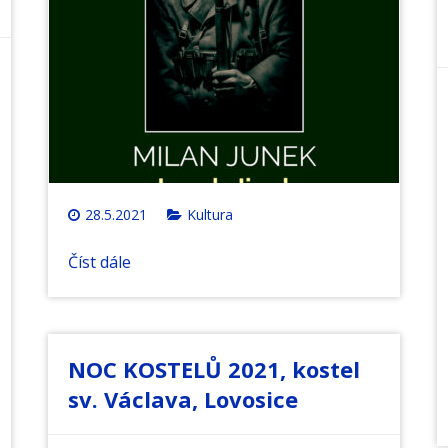
28.5.2021
Kultura
Číst dále
NOC KOSTELŮ 2021, kostel
sv. Václava, Lovosice