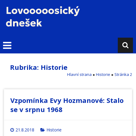
Přejít
k
obsahu
L
o
v
o
s
i
Rubrika: Historie
c
Hlavní strana
●
Historie
●
Stránka 2
k
ý
d
n
Vzpomínka Evy Hozmanové: Stalo
e
se v srpnu 1968
š
e
k
21.8.2018
Historie