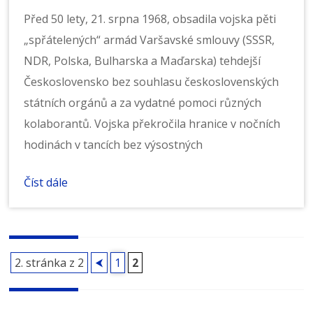
Před 50 lety, 21. srpna 1968, obsadila vojska pěti
„spřátelených“ armád Varšavské smlouvy (SSSR,
NDR, Polska, Bulharska a Maďarska) tehdejší
Československo bez souhlasu československých
státních orgánů a za vydatné pomoci různých
kolaborantů. Vojska překročila hranice v nočních
hodinách v tancích bez výsostných
Číst dále
Procházení
2. stránka z 2
⮜
1
2
příspěvků